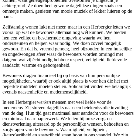
komen, want geheugenproblemen overkomen je ongeacht je
achtergrond. Ze doen heel gewone dagelijkse dingen zoals een
ommetje maken, genieten van mooie muziek of lekker luieren op de
bank.
Zelfstandig wonen lukt niet meer, maar in een Herbergier letten we
vooral op wat de bewoners allemaal nog wél kunnen. We bieden
hen een veilige en beschermde omgeving waarin we hen
ondersteunen en helpen waar nodig. We doen zoveel mogelijk
gewoon. En dat is, vreemd genoeg, heel bijzonder. In een huiselijke
en ongedwongen sfeer waar de bewoners worden omringd met
datgene wat zij écht nodig hebben: respect, veiligheid, liefdevolle
aandacht, warmte en geborgenheid.
Bewoners dragen financieel bij op basis van hun persoonlijke
mogelijkheden, waarbij er ook altijd plaats is voor hen die het met
beperkte middelen moeten stellen. Solidariteit vinden we belangrijk
evenals naastenliefde en medemenselijkheid.
In een Herbergier
werken
mensen met veel liefde voor de
medemens. Zij streven dagelijks naar een betekenisvolle invulling
van de dag. Hun tijd gaat maximaal naar aandacht voor de bewoners
en minimaal naar papierwerk. We letten bij onze zorg- en
dienstverlening uiteraard op de persoonlijke wensen, behoeften en
zorgvragen van de bewoners. Waardigheid, veiligheid,
(keuze)vrijheid en gastvrijheid staan hoog in ons vaandel. We zijn