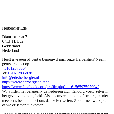
Herbergier Ede
Diamantstraat 7
6713 TL
Ede
Gelderland
Nederland
Heeft u vragen of bent u benieuwd naar onze Herbergier? Neem
gerust contact op:
+31612878364
or
+31612835838
info@ede.herbergier.nl
https://www.herbergier.nl/ede
https://www.facebook.com/profile.php?id=61565975079042
Wij vinden het belangrijk dat iedereen zich gehoord voelt, zeker in
het geval van onenigheid. Als u ontevreden bent of het ergens niet
mee eens bent, laat het ons dan zeker weten. Zo kunnen we kijken
of we er samen uit komen.