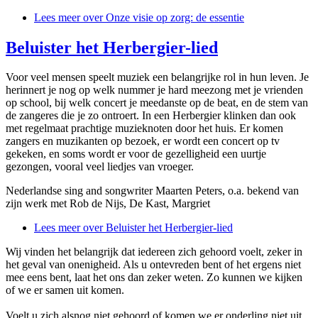
Lees meer
over Onze visie op zorg: de essentie
Beluister het Herbergier-lied
Voor veel mensen speelt muziek een belangrijke rol in hun leven. Je
herinnert je nog op welk nummer je hard meezong met je vrienden
op school, bij welk concert je meedanste op de beat, en de stem van
de zangeres die je zo ontroert. In een Herbergier klinken dan ook
met regelmaat prachtige muzieknoten door het huis. Er komen
zangers en muzikanten op bezoek, er wordt een concert op tv
gekeken, en soms wordt er voor de gezelligheid een uurtje
gezongen, vooral veel liedjes van vroeger.
Nederlandse sing and songwriter Maarten Peters, o.a. bekend van
zijn werk met Rob de Nijs, De Kast, Margriet
Lees meer
over Beluister het Herbergier-lied
Wij vinden het belangrijk dat iedereen zich gehoord voelt, zeker in
het geval van onenigheid. Als u ontevreden bent of het ergens niet
mee eens bent, laat het ons dan zeker weten. Zo kunnen we kijken
of we er samen uit komen.
Voelt u zich alsnog niet gehoord of komen we er onderling niet uit,