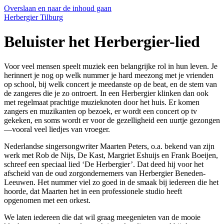
Overslaan en naar de inhoud gaan
Herbergier Tilburg
Beluister het Herbergier-lied
Voor veel mensen speelt muziek een belangrijke rol in hun leven. Je
herinnert je nog op welk nummer je hard meezong met je vrienden
op school, bij welk concert je meedanste op de beat, en de stem van
de zangeres die je zo ontroert. In een Herbergier klinken dan ook
met regelmaat prachtige muzieknoten door het huis. Er komen
zangers en muzikanten op bezoek, er wordt een concert op tv
gekeken, en soms wordt er voor de gezelligheid een uurtje gezongen
—vooral veel liedjes van vroeger.
Nederlandse singersongwriter Maarten Peters, o.a. bekend van zijn
werk met Rob de Nijs, De Kast, Margriet Eshuijs en Frank Boeijen,
schreef een speciaal lied ‘De Herbergier’. Dat deed hij voor het
afscheid van de oud zorgondernemers van Herbergier Beneden-
Leeuwen. Het nummer viel zo goed in de smaak bij iedereen die het
hoorde, dat Maarten het in een professionele studio heeft
opgenomen met een orkest.
We laten iedereen die dat wil graag meegenieten van de mooie