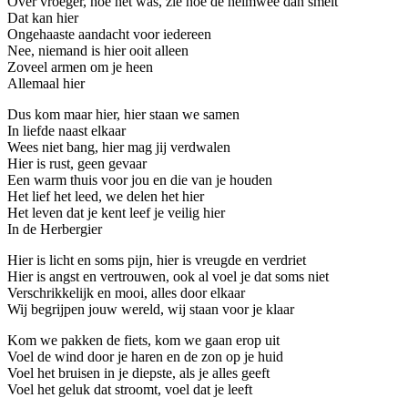
Over vroeger, hoe het was, zie hoe de heimwee dan smelt
Dat kan hier
Ongehaaste aandacht voor iedereen
Nee, niemand is hier ooit alleen
Zoveel armen om je heen
Allemaal hier
Dus kom maar hier, hier staan we samen
In liefde naast elkaar
Wees niet bang, hier mag jij verdwalen
Hier is rust, geen gevaar
Een warm thuis voor jou en die van je houden
Het lief het leed, we delen het hier
Het leven dat je kent leef je veilig hier
In de Herbergier
Hier is licht en soms pijn, hier is vreugde en verdriet
Hier is angst en vertrouwen, ook al voel je dat soms niet
Verschrikkelijk en mooi, alles door elkaar
Wij begrijpen jouw wereld, wij staan voor je klaar
Kom we pakken de fiets, kom we gaan erop uit
Voel de wind door je haren en de zon op je huid
Voel het bruisen in je diepste, als je alles geeft
Voel het geluk dat stroomt, voel dat je leeft