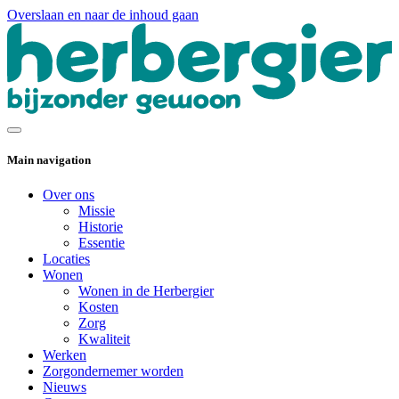
Overslaan en naar de inhoud gaan
Main navigation
Over ons
Missie
Historie
Essentie
Locaties
Wonen
Wonen in de Herbergier
Kosten
Zorg
Kwaliteit
Werken
Zorgondernemer worden
Nieuws