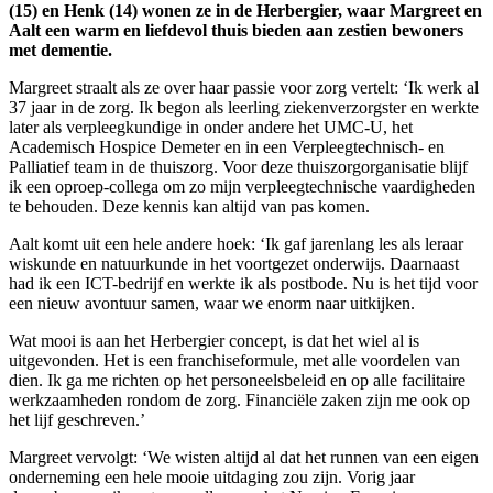
(15) en Henk (14) wonen ze in de Herbergier, waar Margreet en
Aalt een warm en liefdevol thuis bieden aan zestien bewoners
met dementie.
Margreet straalt als ze over haar passie voor zorg vertelt: ‘Ik werk al
37 jaar in de zorg. Ik begon als leerling ziekenverzorgster en werkte
later als verpleegkundige in onder andere het UMC-U, het
Academisch Hospice Demeter en in een Verpleegtechnisch- en
Palliatief team in de thuiszorg. Voor deze thuiszorgorganisatie blijf
ik een oproep-collega om zo mijn verpleegtechnische vaardigheden
te behouden. Deze kennis kan altijd van pas komen.
Aalt komt uit een hele andere hoek: ‘Ik gaf jarenlang les als leraar
wiskunde en natuurkunde in het voortgezet onderwijs. Daarnaast
had ik een ICT-bedrijf en werkte ik als postbode. Nu is het tijd voor
een nieuw avontuur samen, waar we enorm naar uitkijken.
Wat mooi is aan het Herbergier concept, is dat het wiel al is
uitgevonden. Het is een franchiseformule, met alle voordelen van
dien. Ik ga me richten op het personeelsbeleid en op alle facilitaire
werkzaamheden rondom de zorg. Financiële zaken zijn me ook op
het lijf geschreven.’
Margreet vervolgt: ‘We wisten altijd al dat het runnen van een eigen
onderneming een hele mooie uitdaging zou zijn. Vorig jaar