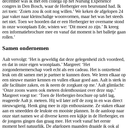
december was ik met een collega op het Nursing Experience
congres in Den Bosch, waar de Herbergier een beursstand had. Ik
zei toen: ‘Zoiets zou ik ooit nog willen.’ We keken de afgelopen 24
jaar vaker naar kleinschalige woonvormen, maar het was het steeds
net niet. Toen we hoorden dat er een Herbergier ter overname stond
in onze woonplaats Ede, wisten we: ‘Dit moest zo zijn.’ Ik kreeg
een informatiebrochure mee en vanaf dat moment is het balletje gaan
rollen.’
Samen ondernemen
Aalt vervolgt: ‘Het is geweldig dat deze gelegenheid zich voordeed,
en dat in onze eigen woonplaats.’ Margreet: ‘Het
zorgondernemerschap voelt echt als een cadeau. Het is ontzettend
leuk om dit samen met je partner te kunnen doen. We leren elkaar op
een nieuwe manier kennen en vullen elkaar goed aan. Aalt is sterk in
alle facilitaire zaken, en ik neem de zorgkant op me.’ Aalt glimlacht:
‘Onze zoons waren ook meteen dolenthousiast over deze stap.’
Margreet voegt toe: ‘Toen de Herbergier-brochure op tafel lag,
reageerde Aalt jr. meteen. Hij wil later zelf de zorg in en was direct
nieuwsgierig. Henk ging mee in zijn enthousiasme. Ze staken elkaar
aan en smeedden de leukste en mooiste plannen. In de aanloop naar
onze start namen we al diverse keren een kijkje in de Herbergier, en
de jongens gingen dan graag mee. Het voelt vanaf het eerste
moment heel natuurlijk. De afgelopen maanden draaide ik ook al