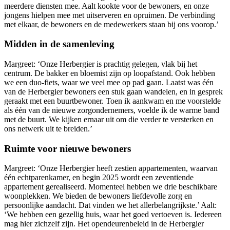
meerdere diensten mee. Aalt kookte voor de bewoners, en onze
jongens hielpen mee met uitserveren en opruimen. De verbinding
met elkaar, de bewoners en de medewerkers staan bij ons voorop.’
Midden in de samenleving
Margreet: ‘Onze Herbergier is prachtig gelegen, vlak bij het
centrum. De bakker en bloemist zijn op loopafstand. Ook hebben
we een duo-fiets, waar we veel mee op pad gaan. Laatst was één
van de Herbergier bewoners een stuk gaan wandelen, en in gesprek
geraakt met een buurtbewoner. Toen ik aankwam en me voorstelde
als één van de nieuwe zorgondernemers, voelde ik de warme band
met de buurt. We kijken ernaar uit om die verder te versterken en
ons netwerk uit te breiden.’
Ruimte voor nieuwe bewoners
Margreet: ‘Onze Herbergier heeft zestien appartementen, waarvan
één echtparenkamer, en begin 2025 wordt een zeventiende
appartement gerealiseerd. Momenteel hebben we drie beschikbare
woonplekken. We bieden de bewoners liefdevolle zorg en
persoonlijke aandacht. Dat vinden we het allerbelangrijkste.’ Aalt:
‘We hebben een gezellig huis, waar het goed vertoeven is. Iedereen
mag hier zichzelf zijn. Het opendeurenbeleid in de Herbergier