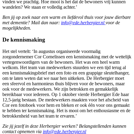
vinden we prachtig. Hoe mooi is het dat de bewoners vrij kunnen
wandelen? We staan er volledig achter.’
Ben jij op zoek naar een warm en liefdevol thuis voor jouw dierbare
met dementie? Mail dan naar:
info@ede.herbergier.nl
voor de
mogelijkheden.
De kennismaking
Het stel vertelt: ‘In augustus organiseerde voormalig
zorgondernemer Cor Cornelissen een kennismaking met de wettelijk
vertegenwoordigers van de bewoners. Het was een heel warm
welkom. Het team van medewerkers stuurden we een tijd terug al
een kennismakingsbrief met een foto en een grappige sleutelhanger,
om te laten weten dat we naar hen uitkeken. De Herbergier moet
een sfeervol en harmonieus thuis blijven voor de bewoners, maar
ook voor de medewerkers. We zijn betrokken en gemakkelijk
bereikbaar voor iedereen. Op 1 oktober vierde Herbergier Ede haar
12,5-jarig bestaan. De medewerkers maakten voor het afscheid van
Cor een fotoboek voor hem en bleken er ook één voor ons gemaakt
te hebben ter kennismaking. Het is mooi om het enthousiasme en de
betrokkenheid van het team te ervaren.’
Zie jij jezelf in deze Herbergier werken? Belangstellenden kunnen
contact opnemen via
info@ede.herbergier.nl